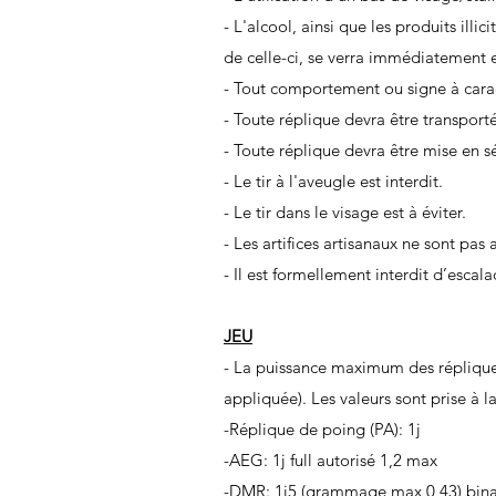
- L'alcool, ainsi que les produits illi
de celle-ci, se verra immédiatement 
- Tout comportement ou signe à caract
- Toute réplique devra être transport
- Toute réplique devra être mise en sé
- Le tir à l'aveugle est interdit.
- Le tir dans le visage est à éviter.
- Les artifices artisanaux ne sont pas 
- Il est formellement interdit d’escal
JEU
- La puissance maximum des répliques
appliquée). Les valeurs sont prise à la
-Réplique de poing (PA): 1j
-AEG: 1j full autorisé 1,2 max
-DMR: 1j5 (grammage max 0,43) binair