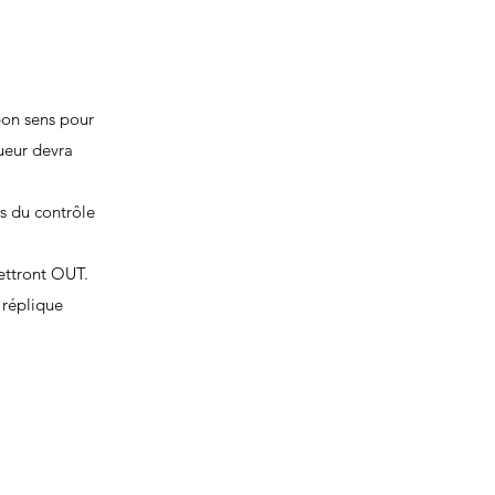
bon sens pour
oueur devra
s du contrôle
mettront OUT.
 réplique