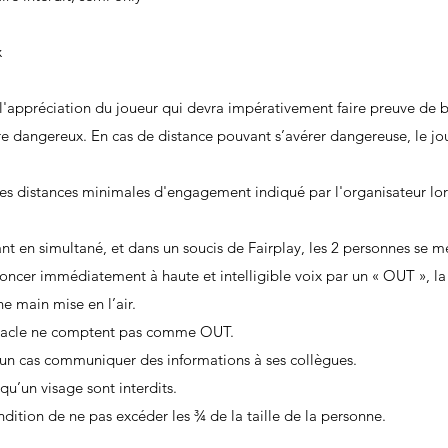
x
l'appréciation du joueur qui devra impérativement faire preuve de 
être dangereux. En cas de distance pouvant s’avérer dangereuse, le j
les distances minimales d'engagement indiqué par l'organisateur lor
ant en simultané, et dans un soucis de Fairplay, les 2 personnes se 
oncer immédiatement à haute et intelligible voix par un « OUT », la
ne main mise en l’air.
obstacle ne comptent pas comme OUT.
un cas communiquer des informations à ses collègues.
t qu’un visage sont interdits.
ndition de ne pas excéder les ¾ de la taille de la personne.